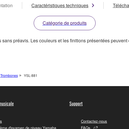
tation
Caractéristiques techniques
Téléch
Catégorie de produits
s sans préavis. Les couleurs et les finitions présentées peuvent d
Trombones
YSL-881
musicale
Support
s
Contactez-nous
ème d'examen de niveau Yamaha
FAQs