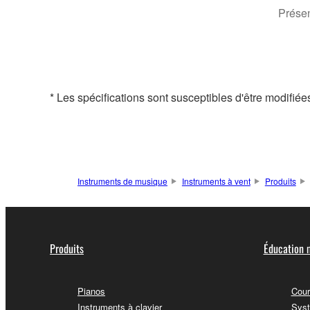
Présen
* Les spécifications sont susceptibles d'être modifiée
Instruments de musique
Instruments à vent
Produits
Produits
Éducation 
Pianos
Cour
Instruments à clavier
Syst