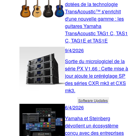
dotées de la technologie
TransAcoustic™ s'enrichit
d'une nouvelle gamme : les
guitares Yamaha
TransAcoustic TAG1 C, TAS1
C, TAG1E et TAS1E
9/4/2026
Sortie du micrologiciel de la
série PX V1.66 : Cette mise à
jour ajoute le préréglage SP
des séries CXR mk3 et CXS
mk3.
Software Updates
6/4/2026
Yamaha et Steinberg
dévoilent un écosystème
conçu avec des entreprises