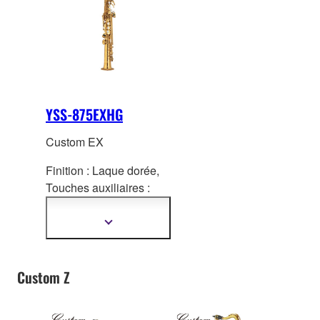
YSS-875EXHG
Custom EX
Finition : Laque dorée,
Touches auxiliaire
s :
Touches Fa avant, Fa#
aigu et Sol aigu
Afficher
plus
d'informations
Custom Z