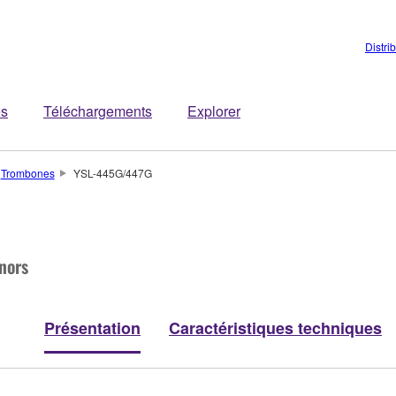
Distri
es
Téléchargements
Explorer
Trombones
YSL-445G/447G
nors
Présentation
Caractéristiques techniques