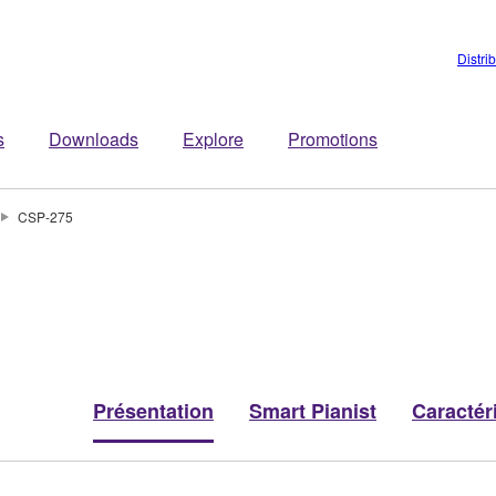
Distri
s
Downloads
Explore
Promotions
CSP-275
Présentation
Smart Pianist
Caractér