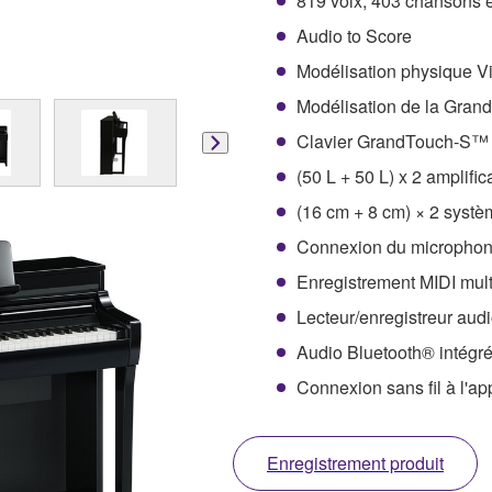
819 voix, 403 chansons e
Audio to Score
Modélisation physique V
Modélisation de la Gran
Clavier GrandTouch-S™ 
(50 L + 50 L) x 2 amplific
(16 cm + 8 cm) × 2 systè
Connexion du micropho
Enregistrement MIDI mult
Lecteur/enregistreur audi
Audio Bluetooth® intégr
Connexion sans fil à l'ap
Enregistrement produit