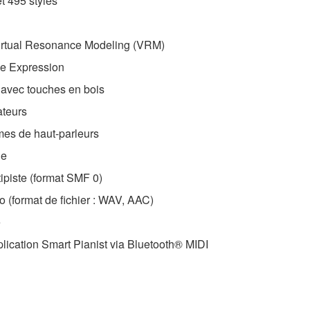
t 495 styles
irtual Resonance Modeling (VRM)
de Expression
avec touches en bois
ateurs
mes de haut-parleurs
ne
ipiste (format SMF 0)
o (format de fichier : WAV, AAC)
é
plication Smart Pianist via Bluetooth® MIDI