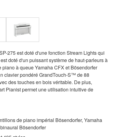
P-275 est doté d'une fonction Stream Lights qui
 Il est doté d'un puissant système de haut-parleurs à
de piano à queue Yamaha CFX et Bösendorfer
d'un clavier pondéré GrandTouch-S™ de 88
vec des touches en bois véritable. De plus,
t Pianist permet une utilisation intuitive de
tillons de piano impérial Bösendorfer, Yamaha
 binaural Bösendorfer