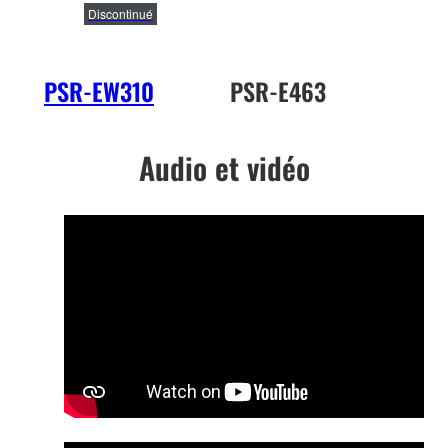
Discontinué
PSR-EW310
PSR-E463
PS
Audio et vidéo