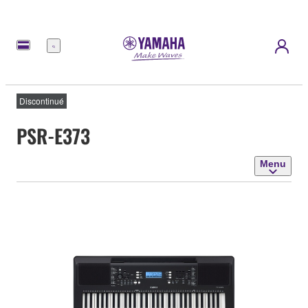
Menu
Discontinué
PSR-E373
Menu