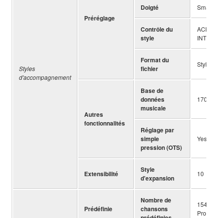
Doigté
Smart C
Préréglage
Contrôle du
ACMP O
style
INTRO/E
Format du
Style F
Styles
fichier
d'accompagnement
Base de
données
170
musicale
Autres
fonctionnalités
Réglage par
simple
Yes
pression (OTS)
Style
Extensibilité
10
d'expansion
Nombre de
154 (in
Prédéfinie
chansons
Progres
prédéfinies