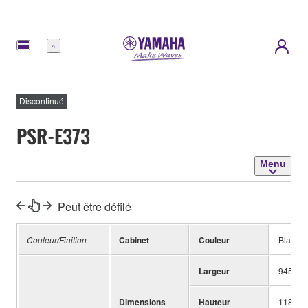
Menu
Discontinué
PSR-E373
Menu
Peut être défilé
Couleur/Finition
Cabinet
Couleur
Black
Largeur
945 mm 
Dimensions
Hauteur
118 mm 