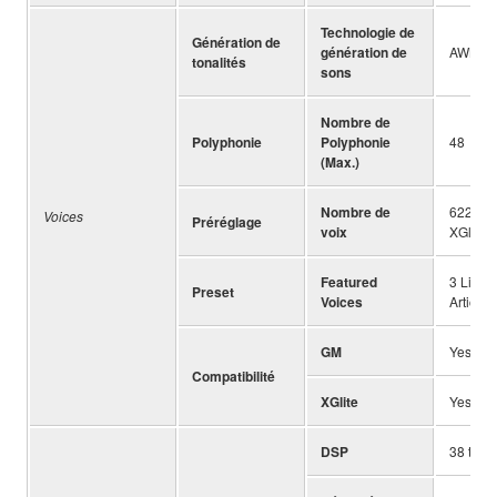
Technologie de
Génération de
génération de
AWM St
tonalités
sons
Nombre de
Polyphonie
Polyphonie
48
(Max.)
Nombre de
622 (24
Voices
Préréglage
voix
XGlite 
Featured
3 Live!
Preset
Voices
Articula
GM
Yes
Compatibilité
XGlite
Yes
DSP
38 type