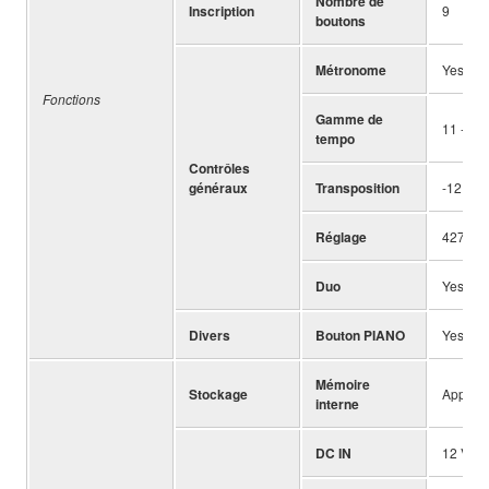
Nombre de
Inscription
9
boutons
Métronome
Yes
Fonctions
Gamme de
11 - 28
tempo
Contrôles
généraux
Transposition
-12 to 0
Réglage
427.0–4
Duo
Yes
Divers
Bouton PIANO
Yes (Po
Mémoire
Stockage
Approx.
interne
DC IN
12 V