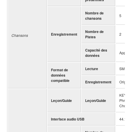
Nombre de
5
chansons
Nombre de
Enregistrement
2
Chansons
Pistes
Capacité des
Approx.
données
Lecture
SMF For
Format de
données
compatible
Enregistrement
Original
KEYS TO
Leçon/Guide
Leçon/Guide
Phrase 
Chord S
Interface audio USB
44.1 kHz