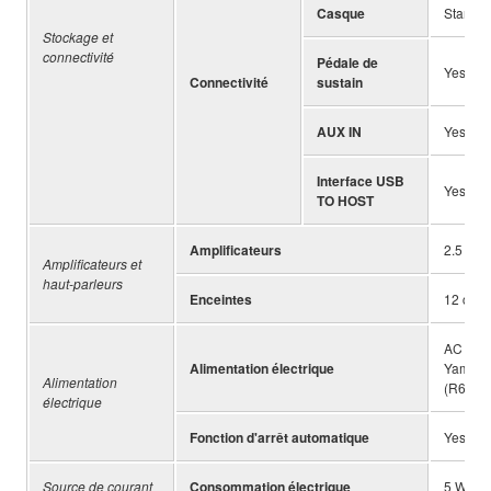
Casque
Standa
Stockage et
connectivité
Pédale de
Yes
Connectivité
sustain
AUX IN
Yes (Ste
Interface USB
Yes
TO HOST
Amplificateurs
2.5 W +
Amplificateurs et
haut-parleurs
Enceintes
12 cm ×
AC Adap
Alimentation électrique
Yamaha)
Alimentation
(R6) or
électrique
Fonction d'arrêt automatique
Yes (Ti
Source de courant
Consommation électrique
5 W (Wh