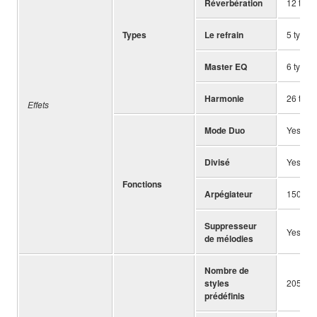
Réverbération
12 type
Types
Le refrain
5 types
Master EQ
6 types
Harmonie
26 type
Effets
Mode Duo
Yes
Divisé
Yes
Fonctions
Arpégiateur
150 typ
Suppresseur
Yes
de mélodies
Nombre de
styles
205
prédéfinis