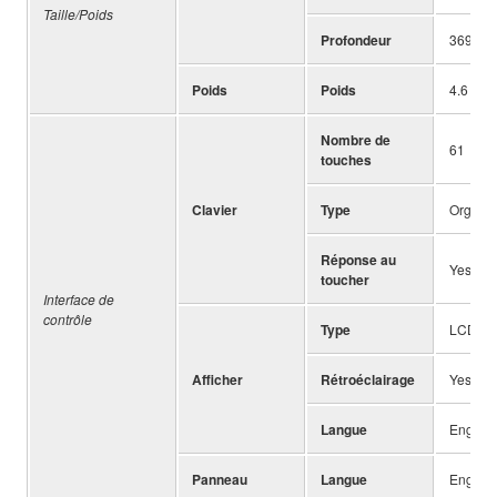
Taille/Poids
Profondeur
369 mm 
Poids
Poids
4.6 kg (
Nombre de
61
touches
Clavier
Type
Organ S
Réponse au
Yes (So
toucher
Interface de
contrôle
Type
LCD
Afficher
Rétroéclairage
Yes
Langue
English
Panneau
Langue
English