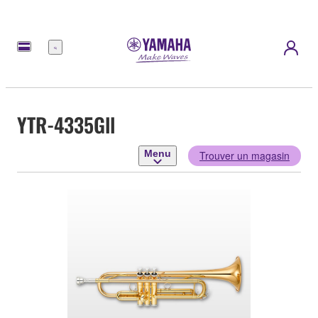
Menu
YTR-4335Gll
Menu
Trouver un magasin