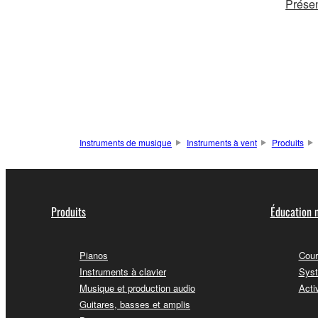
Présen
Instruments de musique
Instruments à vent
Produits
Produits
Éducation 
Pianos
Cour
Instruments à clavier
Syst
Musique et production audio
Acti
Guitares, basses et amplis