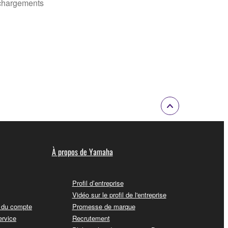
chargements
À propos de Yamaha
Profil d’entreprise
Vidéo sur le profil de l'entreprise
t du compte
Promesse de marque
ervice
Recrutement