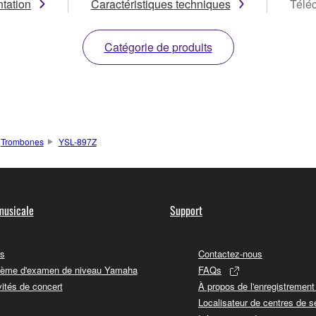
tation
Caractéristiques techniques
Télé
Catégorie de produits
Trombones
YSL-897Z
musicale
Support
s
Contactez-nous
ème d'examen de niveau Yamaha
FAQs
vités de concert
À propos de l'enregistremen
Localisateur de centres de s