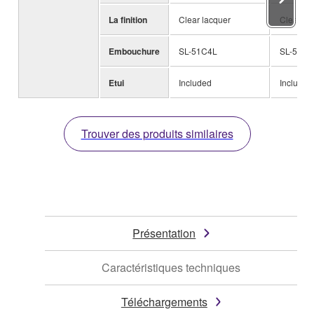
La finition
Clear lacquer
Clear la
Embouchure
SL-51C4L
SL-51C4
Etui
Included
Included
Trouver des produits similaires
Présentation
Caractéristiques techniques
Téléchargements