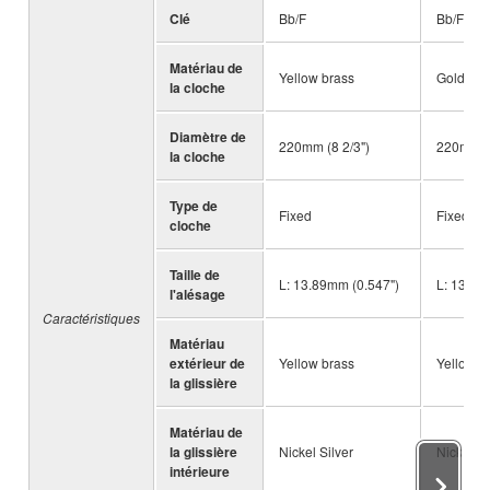
Clé
Bb/F
Bb/F
Matériau de
Yellow brass
Gold bra
la cloche
Diamètre de
220mm (8 2/3")
220mm (8
la cloche
Type de
Fixed
Fixed
cloche
Taille de
L: 13.89mm (0.547")
L: 13.89
l'alésage
Caractéristiques
Matériau
extérieur de
Yellow brass
Yellow b
la glissière
Matériau de
la glissière
Nickel Silver
Nickel Si
intérieure