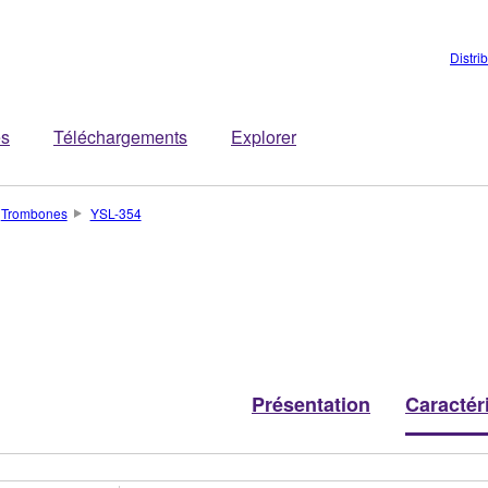
Distri
es
Téléchargements
Explorer
Trombones
YSL-354
Présentation
Caractér