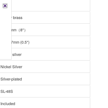
Bb
Yellow brass
204.4mm（8''）
M: 12.7mm (0.5")
Nickel silver
Nickel Silver
Silver-plated
SL-48S
Included