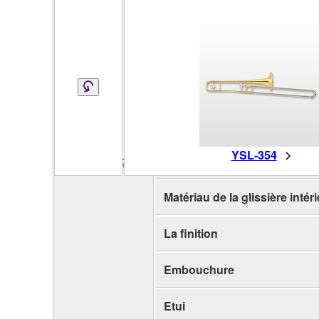
Clé
Matériau de la cloche
Diamètre de la cloche
Taille de l'alésage
YSL-354
Caractéristiques
Matériau extérieur de la gliss
Matériau de la glissière intér
La finition
Embouchure
Etui