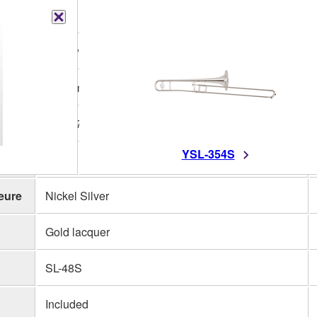
Bb
Yellow brass
204.4mm（8''）
M: 12.7mm (0.5")
YSL-354S
ière
Nickel silver
ieure
Nickel Silver
Gold lacquer
SL-48S
Included