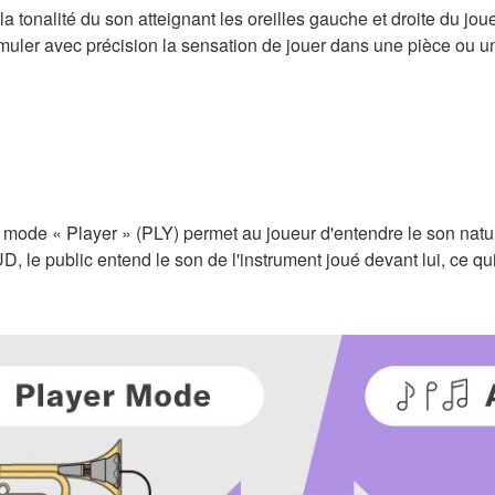
a tonalité du son atteignant les oreilles gauche et droite du jou
imuler avec précision la sensation de jouer dans une pièce ou un
ode « Player » (PLY) permet au joueur d'entendre le son natur
, le public entend le son de l'instrument joué devant lui, ce qu