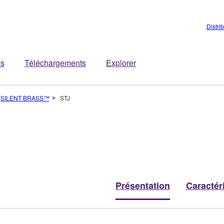
Distri
es
Téléchargements
Explorer
SILENT BRASS™
STJ
Présentation
Caractér