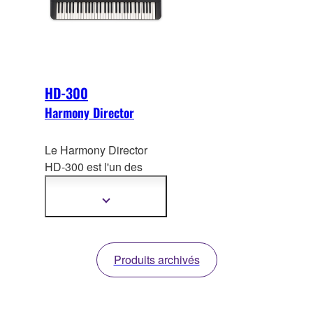
HD-300
Harmony Director
Le Harmony Director
HD-300 est l'un des
outils pédag
ogiques
spécialisés destinés aux
Afficher
plus
orchestres à vent.
d'informations
Produits archivés