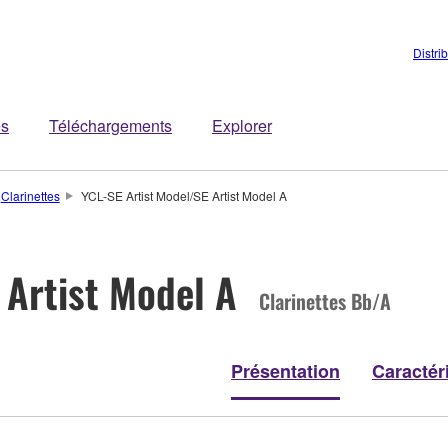
Distri
es
Téléchargements
Explorer
Clarinettes
YCL-SE Artist Model/SE Artist Model A
 Artist Model A
Clarinettes Bb/A
Présentation
Caractér