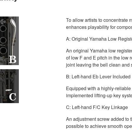
To allow artists to concentrate
enhances playability for composi
A: Original Yamaha Low Regis
An original Yamaha low registe
of low F and E pitch in the low 
joint leaving the bell clean and
B: Left-hand Eb Lever Included
Equipped with a highly-reliable
implemented lifting-up key syst
C: Left-hand F/C Key Linkage
An adjustment screw added to t
possible to achieve smooth oper