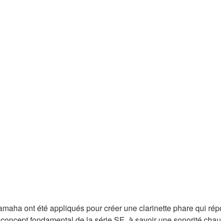
e Yamaha ont été appliqués pour créer une clarinette phare qui r
le concept fondamental de la série SE, à savoir une sonorité cha