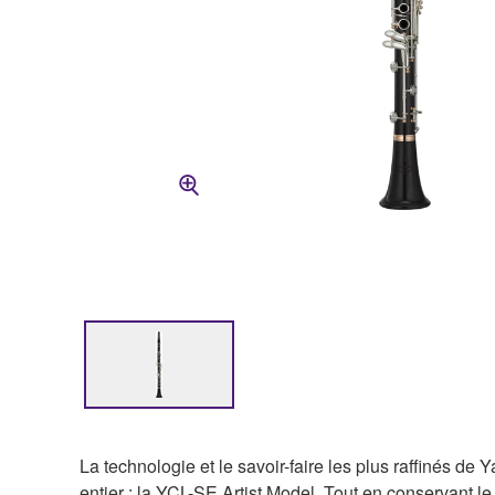
La technologie et le savoir-faire les plus raffinés d
entier : la YCL-SE Artist Model. Tout en conservant 