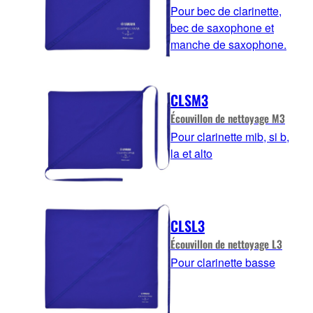
Pour bec de clarinette,
bec de saxophone et
manche de saxophone.
CLSM3
Écouvillon de nettoyage M3
Pour clarinette mib, si b,
la et alto
CLSL3
Écouvillon de nettoyage L3
Pour clarinette basse