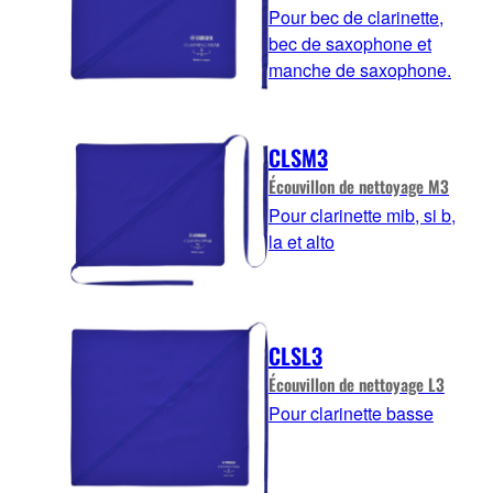
Pour bec de clarinette,
bec de saxophone et
manche de saxophone.
CLSM3
Écouvillon de nettoyage M3
Pour clarinette mib, si b,
la et alto
CLSL3
Écouvillon de nettoyage L3
Pour clarinette basse