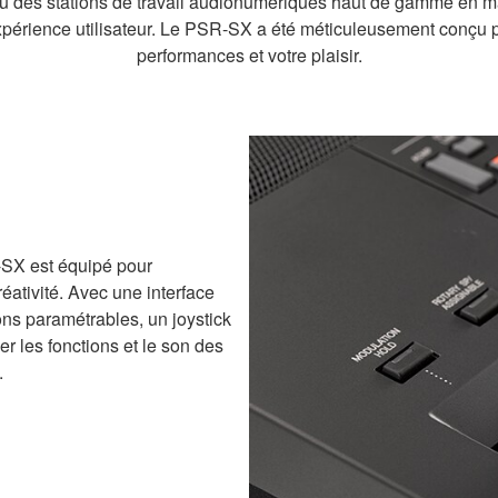
au des stations de travail audionumériques haut de gamme en ma
xpérience utilisateur. Le PSR-SX a été méticuleusement conçu po
performances et votre plaisir.
R-SX est équipé pour
éativité. Avec une interface
ons paramétrables, un joystick
r les fonctions et le son des
.