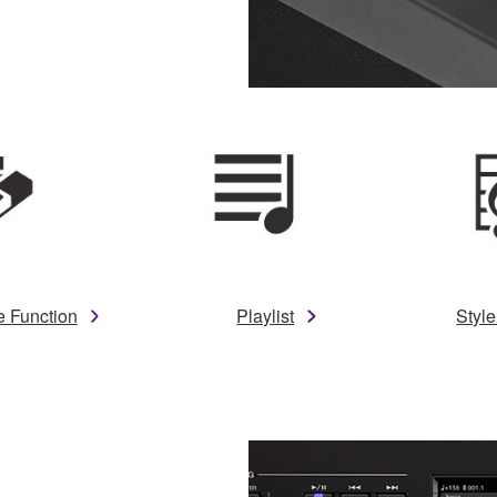
e Function
Playlist
Styl