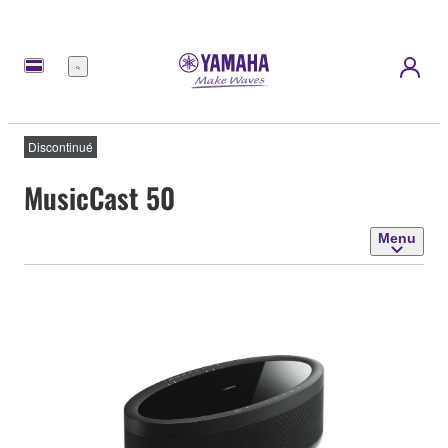
Menu
Discontinué
MusicCast 50
Menu