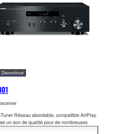
Discontinué
301
Receiver
-Tuner Réseau abordable, compatible AirPlay.
se un son de qualité pour de nombreuses
s audio. Compatibilité avec l’appli
cation NP