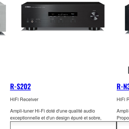
R-S202
R-N
HiFi Receiver
HiFi 
Ampli-tuner Hi-Fi doté d'une qualité audio
Ampli
exceptionnelle et d'un design épuré et sobre,
Propo
signature
esthétique de Yamaha. Compatible
source