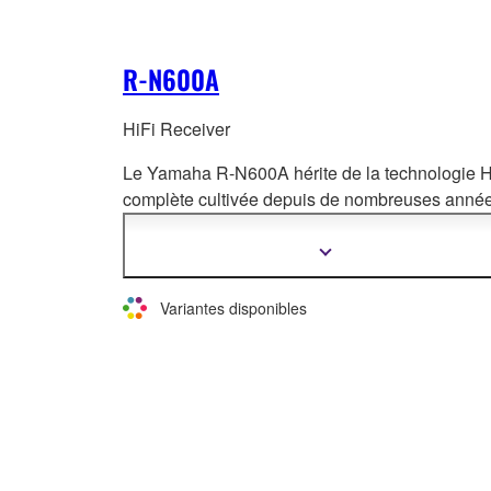
R-N600A
HiFi Receiver
Le Yamaha R-N600A hérite de la technologie H
complète cultivée depuis de nombreuses année
L'appareil est égal
ement compatible avec
MusicCast, ce qui vous offre une plus grande li
Afficher
plus
d'écoute et une plus grande flexibilité.
d'informations
Variantes disponibles