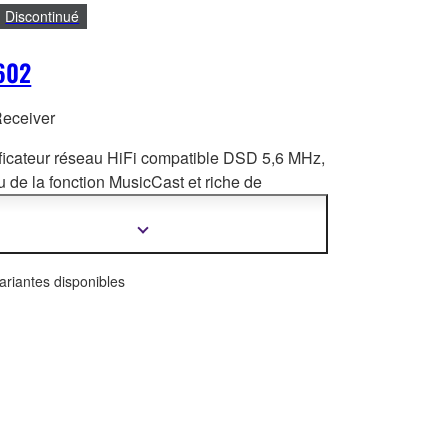
Discontinué
602
Receiver
ficateur réseau HiFi compatible DSD 5,6 MHz,
 de la fonction MusicCast et riche de
onnalités réseau. Idéal pour p
rofiter d'une
 sélection de sources sonores, parmi
Afficher
plus
elles smartphones, services de streaming et
d'informations
aux haute-définition.
ariantes disponibles