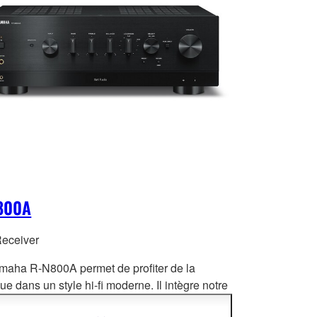
800A
Receiver
maha R-N800A permet de profiter de la
e dans un style hi-fi moderne. Il intègre notre
ologie originale YPAO™ pour créer un