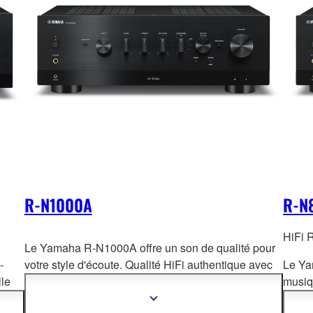
R-N1000A
R-N
HiFi 
Le Yamaha R-N1000A offre un son de qualité pour
-
votre style d'écoute. Qualité HiFi authentique avec
Le Ya
lle
compatibilité avec le stre
aming musical haute
musiqu
ales
résolution et connexion HDMI. Il permet un réglage
techn
Afficher
plus