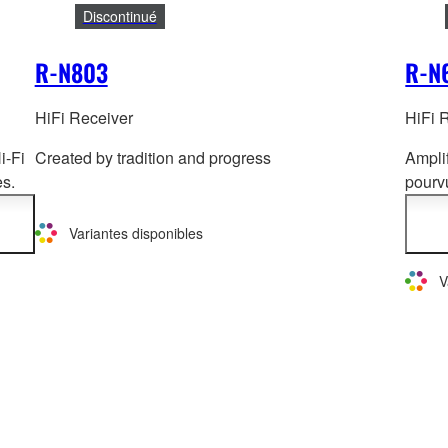
Discontinué
R-N803
R-N
HiFi Receiver
HiFi 
i-Fi
Created by tradition and progress
Ampli
s.
pourvu
foncti
berté
large
Variantes disponibles
lesqu
morce
V