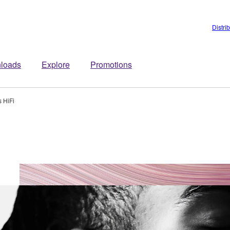
Distri
loads
Explore
Promotions
 HiFi