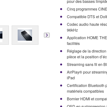
pour des basses limpid
Cinq programmes CI
Compatible DTS et Dolb
Codec audio haute réso
96kHz
Application HOME THE
facilités
Réglage de la direction 
pièce et la position d’é
Streaming sans fil en 
AirPlay® pour streaming
iPad
Certification Bluetooth
matériels compatibles
Bornier HDMI et compat
OSD en surimpression à