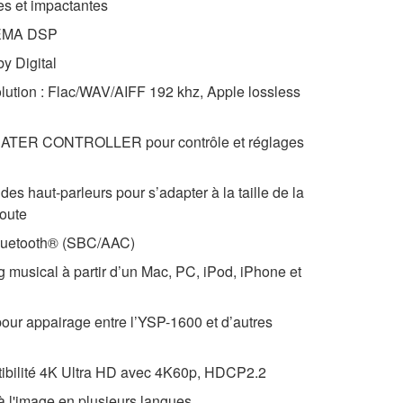
es et impactantes
NEMA DSP
y Digital
lution : Flac/WAV/AIFF 192 khz, Apple lossless
ATER CONTROLLER pour contrôle et réglages
des haut-parleurs pour s’adapter à la taille de la
coute
Bluetooth® (SBC/AAC)
 musical à partir d’un Mac, PC, iPod, iPhone et
 pour appairage entre l’YSP-1600 et d’autres
ibilité 4K Ultra HD avec 4K60p, HDCP2.2
 l'image en plusieurs langues