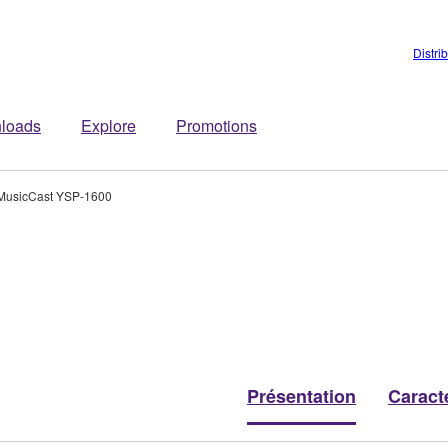
Distri
loads
Explore
Promotions
MusicCast YSP-1600
Présentation
Caract