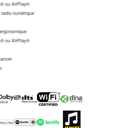
h® ou AirPlay®
 radio numérique
e ergonomique
h® ou AirPlay®
ancer
o