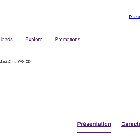
Distri
loads
Explore
Promotions
MusicCast YAS-306
Présentation
Caract