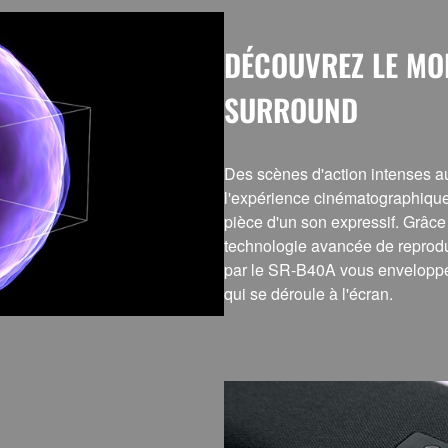
DÉCOUVREZ LE MO
SURROUND
Des scènes d'action intenses au
l'expérience cinématographique 
pièce d'un son expressif. Grâce
technologie avancée de reprodu
par le SR-B40A vous enveloppe 
qui se déroule à l'écran.