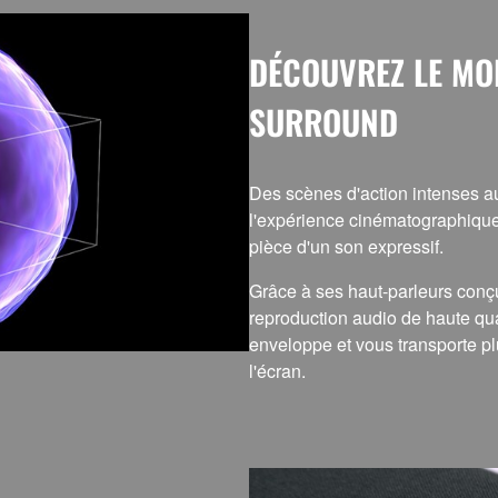
DÉCOUVREZ LE MO
SURROUND
Des scènes d'action intenses au
l'expérience cinématographique 
pièce d'un son expressif.
Grâce à ses haut-parleurs conç
reproduction audio de haute qu
enveloppe et vous transporte pl
l'écran.