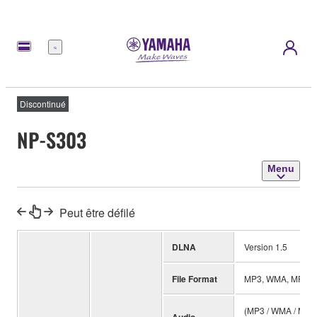
Menu
Discontinué
NP-S303
Menu
Peut être défilé
DLNA
Version 1.5
File Format
MP3, WMA, MPEG4
(MP3 / WMA / MPEG4
Audio