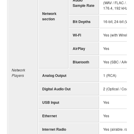
(WAV / FLAC / AIFF)
Sample Rate
176.4, 192 kHz (AL
Network
section
Bit Depths
16-bit, 24-bit (WAV
Wi-Fi
Yes (with Wireless 
AirPlay
Yes
Bluetooth
Yes (SBC / AAC)
Network
Players
Analog Output
1 (RCA)
Digital Audio Out
2 (Optical / Coaxial
USB Input
Yes
Ethernet
Yes
Internet Radio
Yes (airable. radio)