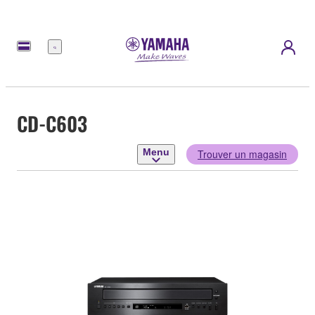
Menu
CD-C603
Menu
Trouver un magasin