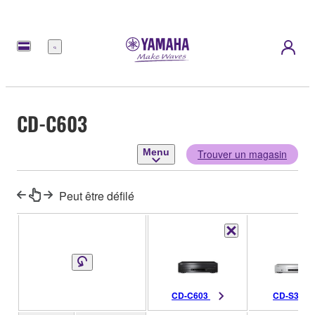
Menu
CD-C603
Menu
Trouver un magasin
Peut être défilé
CD-C603
CD-S303