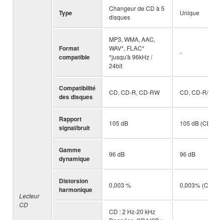
Changeur de CD à 5
Type
Unique
disques
MP3, WMA, AAC,
Format
WAV*, FLAC*
-
compatible
*jusqu'à 96kHz /
24bit
Compatibilité
CD, CD-R, CD-RW
CD, CD-R/RW
des disques
Rapport
105 dB
105 dB (CD)
signal/bruit
Gamme
96 dB
96 dB
dynamique
Distorsion
0,003 %
0,003% (CD)
harmonique
Lecteur
CD
CD : 2 Hz-20 kHz