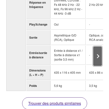
Données, CD/USB :
Réponse en
Fs 48 kHz 2 Hz - 22
2 Hz-20 kHz (
fréquence
kHz, Fs 96 kHz 2 Hz -
44 kHz -3 dB
PlayXchange
Oui
-
Asymétrique G/D
Optique, coaxia
Sortie
(RCA), Optique
RCA analogiq
Entrée à distance x1 /
Entrée/sortie
Sortie à distance x1
-
à distance
(sortie 3,5 mm)
Dimensions
435 x 116 x 405 mm
435 x 86 x 26
(L × H × P)
Poids
5,6 kg
3,5 kg
Trouver des produits similaires