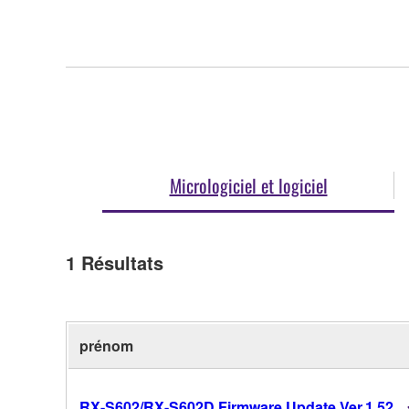
Micrologiciel et logiciel
1
Résultats
prénom
RX-S602/RX-S602D Firmware Update Ver.1.52