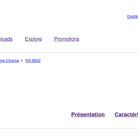
Distri
loads
Explore
Promotions
Home Cinema
RX-S602
Présentation
Caractér