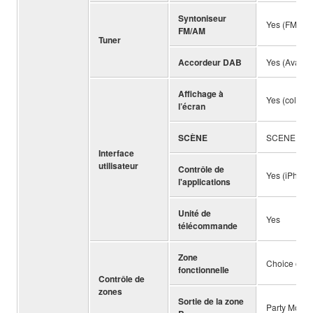
Syntoniseur
Yes (FM onl
FM/AM
Tuner
Accordeur DAB
Yes (Availabi
Affichage à
Yes (colour
l’écran
SCÈNE
SCENE (4 se
Interface
utilisateur
Contrôle de
Yes (iPhone 
l'applications
Unité de
Yes
télécommande
Zone
Choice of Z
fonctionnelle
Contrôle de
zones
Sortie de la zone
Party Mode