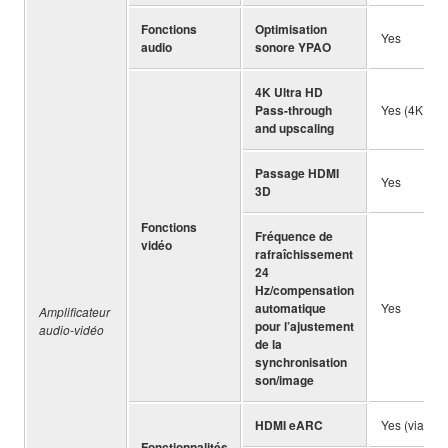
Fonctions
Optimisation
Yes
audio
sonore YPAO
4K Ultra HD
Pass-through
Yes (4K / 60
and upscaling
Passage HDMI
Yes
3D
Fonctions
Fréquence de
vidéo
rafraîchissement
24
Hz/compensation
automatique
Yes
Amplificateur
pour l’ajustement
audio-vidéo
de la
synchronisation
son/image
HDMI eARC
Yes (via fir
Fonctionnalités