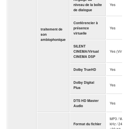
niveau de la boîte
Yes
de dialogue
Conférencier à
présence
Yes
traitement de
virtuelle
son
ambiophonique
SILENT
CINEMA/Virtual
Yes (Virtu
CINEMA DSP
Dolby TrueHD
Yes
Dolby Digital
Yes
Plus
DTS HD Master
Yes
Audio
MP3 / WMA /
Format du fichier
kHz / 24-bit
/ 32-bit, DS