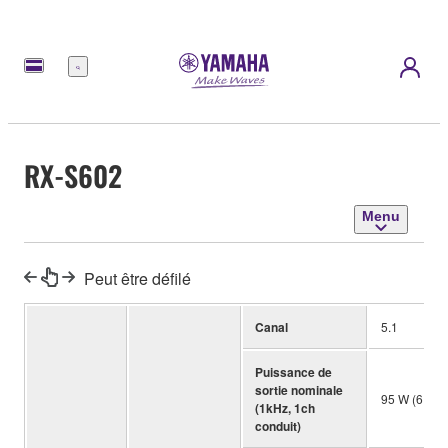
Menu
RX-S602
Menu
Peut être défilé
Canal
5.1
Puissance de
sortie nominale
95 W (6 oh
(1kHz, 1ch
conduit)