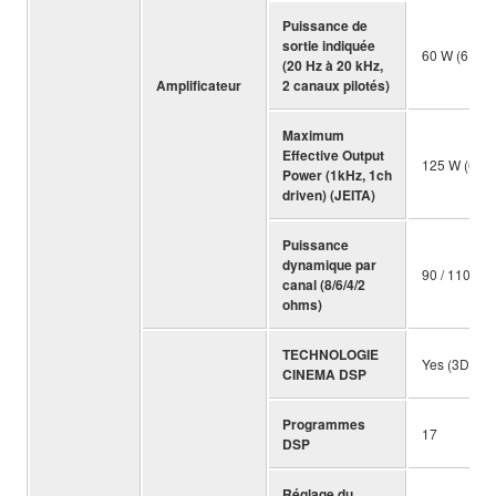
Puissance de
sortie indiquée
60 W (6 oh
(20 Hz à 20 kHz,
Amplificateur
2 canaux pilotés)
Maximum
Effective Output
125 W (6 o
Power (1kHz, 1ch
driven) (JEITA)
Puissance
dynamique par
90 / 110 / 1
canal (8/6/4/2
ohms)
TECHNOLOGIE
Yes (3D)
CINEMA DSP
Programmes
17
DSP
Réglage du