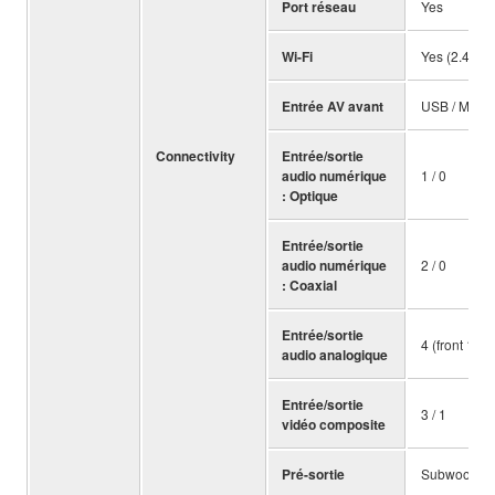
Port réseau
Yes
Wi-Fi
Yes (2.4 / 5
Entrée AV avant
USB / Mini 
Connectivity
Entrée/sortie
audio numérique
1 / 0
: Optique
Entrée/sortie
audio numérique
2 / 0
: Coaxial
Entrée/sortie
4 (front 1) / 
audio analogique
Entrée/sortie
3 / 1
vidéo composite
Pré-sortie
Subwoofer