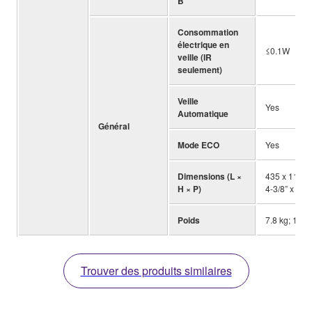
B
Consommation
électrique en
≤0.1W
veille (IR
seulement)
Veille
Yes
Automatique
Général
Mode ECO
Yes
Dimensions (L ×
435 x 111 x
H × P)
4-3/8” x 12-7
Poids
7.8 kg; 17.2 
Trouver des produits similaires