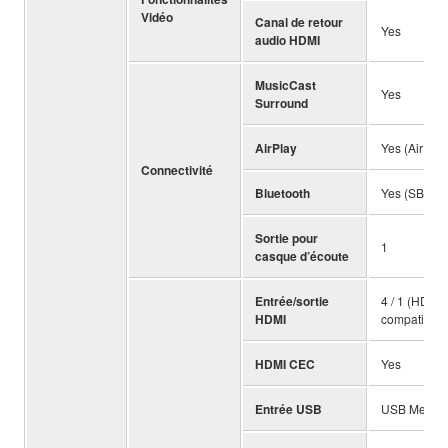
Vidéo
Canal de retour
Yes
audio HDMI
MusicCast
Yes
Surround
AirPlay
Yes (AirPlay
Connectivité
Bluetooth
Yes (SBC / 
Sortie pour
1
casque d’écoute
Entrée/sortie
4 / 1 (HDCP
HDMI
compatible)
HDMI CEC
Yes
Entrée USB
USB Memory,