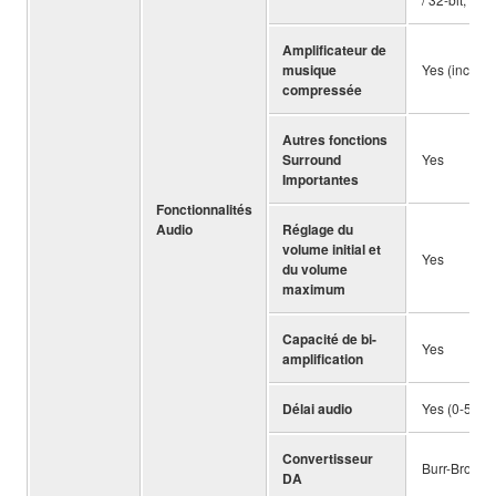
Amplificateur de
musique
Yes (incl. e
compressée
Autres fonctions
Surround
Yes
Importantes
Fonctionnalités
Audio
Réglage du
volume initial et
Yes
du volume
maximum
Capacité de bi-
Yes
amplification
Délai audio
Yes (0-500 
Convertisseur
Burr-Brown 
DA