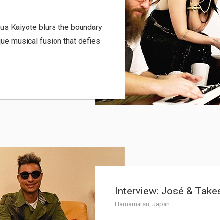
tus Kaiyote blurs the boundary
que musical fusion that defies
Interview: José & Take
Hamamatsu, Japan