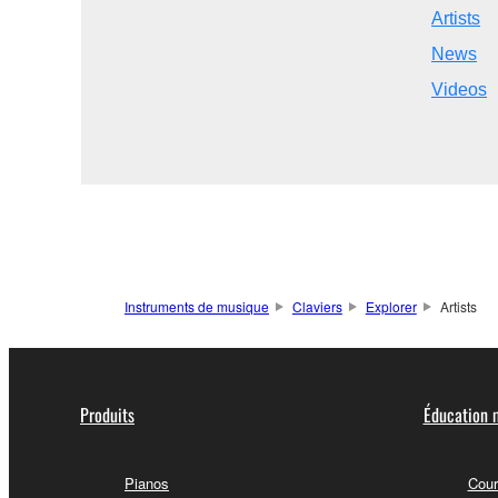
Artists
News
Videos
Instruments de musique
Claviers
Explorer
Artists
Produits
Éducation 
Pianos
Cour