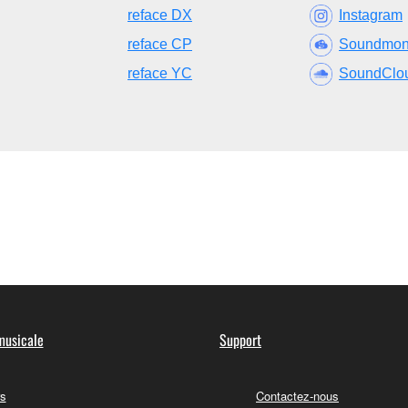
reface DX
Instagram
reface CP
Soundmo
reface YC
SoundClo
musicale
Support
s
Contactez-nous