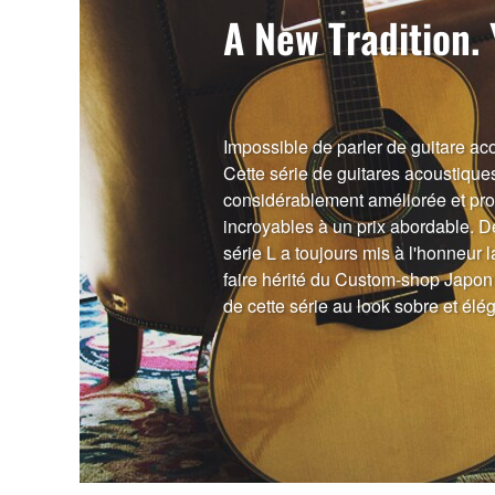
A New Tradition. 
Impossible de parler de guitare ac
Cette série de guitares acoustique
considérablement améliorée et pro
incroyables à un prix abordable. 
série L a toujours mis à l'honneur l
faire hérité du Custom-shop Japon
de cette série au look sobre et élég