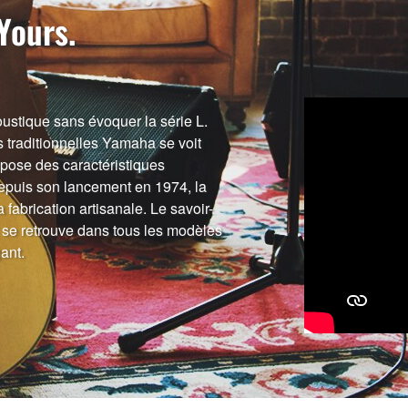
Yours.
oustique sans évoquer la série L.
s traditionnelles Yamaha se voit
pose des caractéristiques
Depuis son lancement en 1974, la
a fabrication artisanale. Le savoir-
 se retrouve dans tous les modèles
ant.