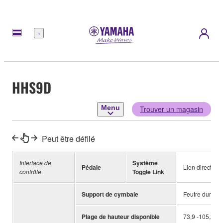
Menu
HHS9D
Menu
Trouver un magasin
Peut être défilé
Interface de
Système
Pédale
Lien direct
contrôle
Toggle Link
Support de cymbale
Feutre dur
Plage de hauteur disponible
73,9 -105,2 c