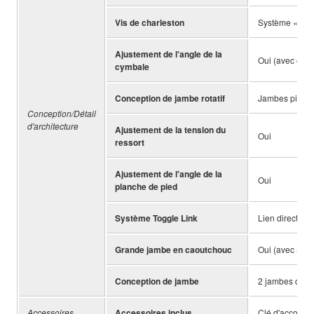
Vis de charleston
Système « twist
Ajustement de l'angle de la
Oui (avec écrou
cymbale
Conception de jambe rotatif
Jambes pivota
Conception/Détail
d'architecture
Ajustement de la tension du
Oui
ressort
Ajustement de l'angle de la
Oui
planche de pied
Système Toggle Link
Lien direct
Grande jambe en caoutchouc
Oui (avec Spik
Conception de jambe
2 jambes dou
Accessoires
Accessoires inclus
Clé d'accordag