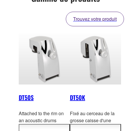
Trouvez votre produit
DT50S
DT50K
Attached to the rim on
Fixé au cerceau de la
an acoustic drums
grosse caisse d'une
（Snare / TomTom
batterie acoustique, i
l