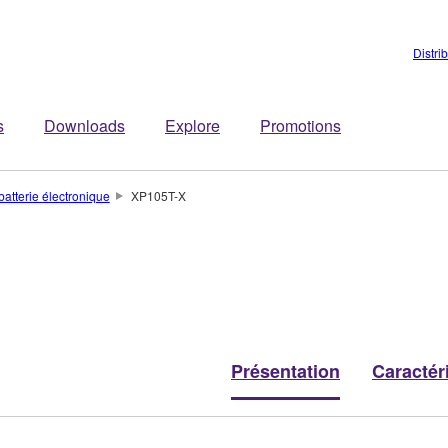
Distri
s
Downloads
Explore
Promotions
atterie électronique
XP105T-X
Présentation
Caractér