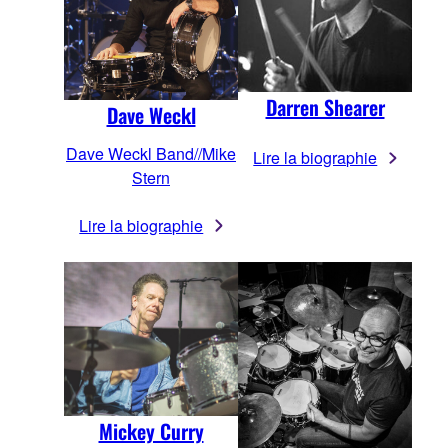
Darren Shearer
Dave Weckl
Dave Weckl Band//Mike
Lire la biographie
Stern
Lire la biographie
Mickey Curry