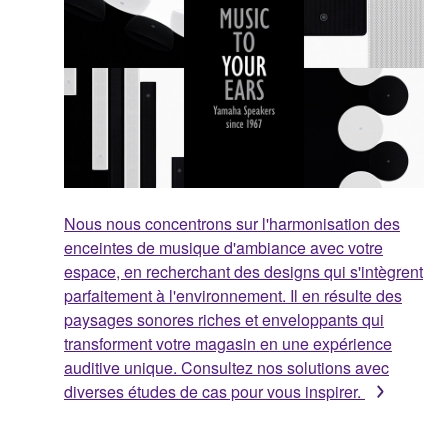
Nous nous concentrons sur l'harmonisation des
enceintes de musique d'ambiance avec votre
espace, en recherchant des designs qui s'intègrent
parfaitement à l'environnement. Il en résulte des
paysages sonores riches et enveloppants qui
transforment votre magasin en une expérience
auditive unique. Consultez nos solutions avec
diverses études de cas pour vous inspirer.