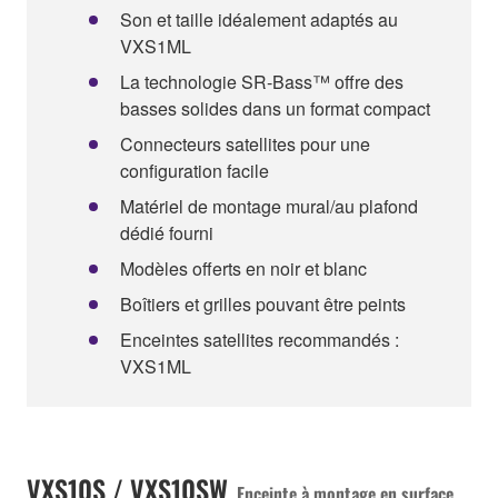
Son et taille idéalement adaptés au
VXS1ML
La technologie SR-Bass™ offre des
basses solides dans un format compact
Connecteurs satellites pour une
configuration facile
Matériel de montage mural/au plafond
dédié fourni
Modèles offerts en noir et blanc
Boîtiers et grilles pouvant être peints
Enceintes satellites recommandés :
VXS1ML
VXS10S / VXS10SW
Enceinte à montage en surface