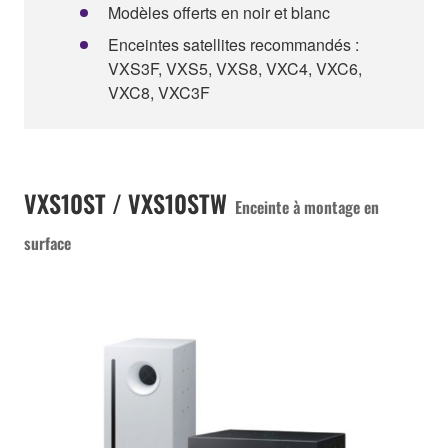
Modèles offerts en noir et blanc
Enceintes satellites recommandés :
VXS3F, VXS5, VXS8, VXC4, VXC6,
VXC8, VXC3F
VXS10ST / VXS10STW
Enceinte à montage en
surface