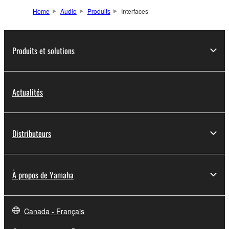
lors de la
Home
Audio
Produits
Interfaces
communication avec
des appareils Dante.
Produits et solutions
Actualités
Distributeurs
À propos de Yamaha
Canada - Français