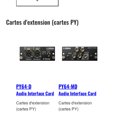
handling up to 128
micrologiciel.
Afficher
plus
input and 128 output
d'informations
channels of 48kHz/24-
bi
t digital audio.
Cartes d'extension (cartes PY)
Onboard sample rate
conversion allows
interconnection
between devices
operating at different
sampling rates.
PY64-D
PY64-MD
Audio Interface Card
Audio Interface Card
Cartes d'extension
Cartes d'extension
(cartes PY)
(cartes PY)