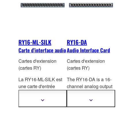
RY16-ML-SILK
RY16-DA
Carte d'interface audio
Audio Interface Card
Cartes d'extension
Cartes d'extension
(cartes RY)
(cartes RY)
La RY16-ML-SILK est
The RY16-DA is a 16-
une carte d'entrée
channel analog output
micro/ligne à 16
card for RIVAGE PM
canaux pour la série
systems. Maximum
Afficher
Afficher
plus
plus
RIVAGE PM qui
output
level is switch
d'informations
d'informations
comprend des
selectable: +15dBu,
préamplificateurs de
+18dBu, or +24dBu.
micro analogiques
The factory setting is