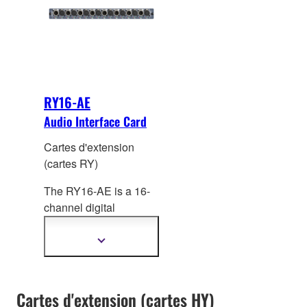
haute performance
+24dBu.
avec traitement SILK à
modélisation
numérique de Rupert
Neve Designs sur tous
les canaux.
RY16-AE
Audio Interface Card
Cartes d'extension
(cartes RY)
The RY16-AE is a 16-
channel digital
AES/EBU I/O card for
RIVAGE PM systems.
Afficher
plus
Sampling rate
d'informations
converters (SRC) are
provided on all input
Cartes d'extension (cartes HY)
and output channels.