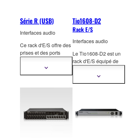
Série R (USB)
Tio1608-D2
Rack E/S
Interfaces audio
Interfaces audio
Ce rack d'E/S offre des
prises et des ports
Le Tio1608-D2 est un
d'entrée/sortie Dante,
rack d'E/S équipé de
USB et analogiques, et
Dante
avec 16 entrées
Afficher
plus
s'avère utile dans un
micro/ligne et 8 sorties
Afficher
d'informations
grand nombre de
plus
ligne.
d'informations
situati
ons. Utilisez ce
produit en conjonction
avec le logiciel VST
Rack Pro fourni pour
créer un environnement
de plug-in flexible et
stable.