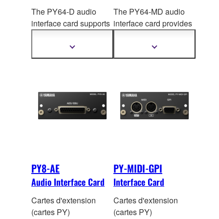
The PY64-D audio
The PY64-MD audio
interface card supports
interface card provides
the Dante audio
MADI connectivity,
network protocol,
handling up to 64 input
Afficher
Afficher
plus
plus
handling up to 64 input
and 64 output channels
d'informations
d'informations
and 64 output channels
of 96 kHz / 24-bit
digital
of 96
kHz/32-bit digital
audio. The onboard
audio. Onboard sample
sample rate converters
rate conversion allows
allow interconnection
connection between
between devices
devices operating at
operating at different
different sampling
sampling rates.
rates.
PY8-AE
PY-MIDI-GPI
Audio Interface Card
Interface Card
Cartes d'extension
Cartes d'extension
(cartes PY)
(cartes PY)