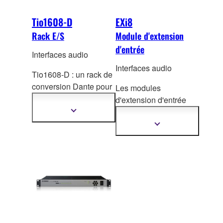
Tio1608-D
EXi8
Rack E/S
Module d'extension
d'entrée
Interfaces audio
Interfaces audio
Tio1608-D : un rack de
conversion Dante
pour
Les modules
16 entrées micro/ ligne
d'extension d'entrée
et 8 sorties.
EXi8 convertissent
Afficher
plus
l'audio analogique de
Afficher
d'informations
plus
microphone/ligne en
d'informations
numérique et
transmettent le signal
en utilisant le
format
YDIF de Yamaha. Les
préamplis de l'EXi8
peuvent être contrôlés
à distance depuis un