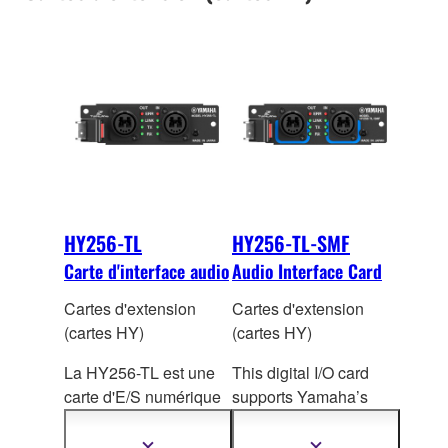
HY256-TL
HY256-TL-SMF
Carte d'interface audio
Audio Interface Card
Cartes d'extension
Cartes d'extension
(cartes HY)
(cartes HY)
La HY256-TL est une
This digital I/O card
carte d'E/S numérique
supports Yamaha’s
prenant en charge le
TWINLANe audio
protocole de réseau
network protocol. Up to
Afficher
Afficher