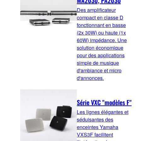
MA2030, PA2030
Des amplificateur
compact en classe D
fonctionnant en basse
(2x 30W) ou haute (1x
60W) impédance. Une
solution économique
pour des applications
simple de musique
d'ambiance et micro
d'annonces.
Série VXC "modèles F"
Les lignes élégantes et
séduisantes des
enceintes Yamaha
VXS3F facilitent