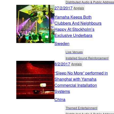
Distributed Audio & Public Address
27/2/2017
Anglais
Yamaha Keeps Both
Clubbers And Neighbours
Happy At Stockholm’s
Exclusive Underbara
Sweden
Live Venues
Installed Sound Reinforcement
8/2/2017
Anglais
“Sleep No More” performed in
Shanghai with Yamaha
Commercial Installation
Systems
China
Themed Entertainment
Distributed Audio & Public Address