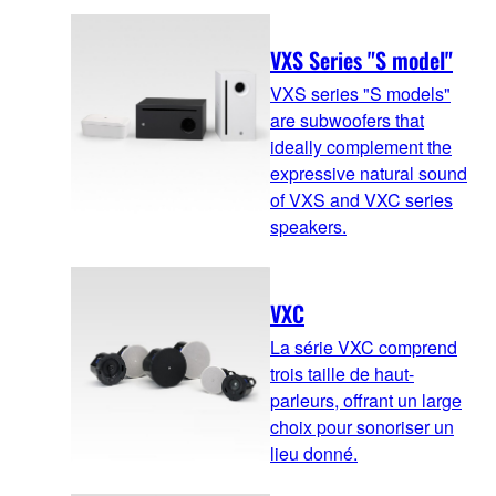
VXS Series "S model"
VXS series "S models"
are subwoofers that
ideally complement the
expressive natural sound
of VXS and VXC series
speakers.
VXC
La série VXC comprend
trois taille de haut-
parleurs, offrant un large
choix pour sonoriser un
lieu donné.