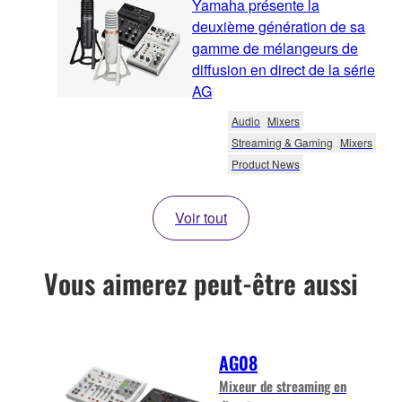
Yamaha présente la
deuxième génération de sa
gamme de mélangeurs de
diffusion en direct de la série
AG
Audio
Mixers
Streaming & Gaming
Mixers
Product News
Voir tout
Vous aimerez peut-être aussi
AG08
Mixeur de streaming en