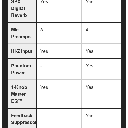
SPX
Yes
Yes
Digital
Reverb
Mic
3
4
Preamps
Hi-Z input
Yes
Yes
Phantom
-
Yes
Power
1-Knob
Yes
Yes
Master
EQ™
Feedback
-
Yes
Suppressor