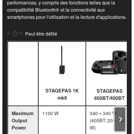
performances, y compris des fonctions telles que la
compatibilité Bluetooth® et la connectivité aux
smartphones pour l'utilisation et la lecture d'applications.
Peut être défilé
STAGEPAS 1K
STAGEPAS
mkII
600BT/400BT
Maximum
1100 W
340 + 340 W
Output
(400BT: 200 + 200
Power
W)