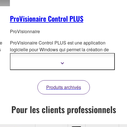
ProVisionaire Control PLUS
ProVisionnaire
de
ProVisionaire Control PLUS est une application
s
logicielle pour Windows qui permet
la création de
panneaux de contrôle personnalisés pour une
utilisation intuitive.
Afficher
plus
d'informations
Produits archivés
Pour les clients professionnels