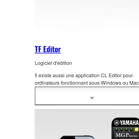
TF Editor
Logiciel d'édition
Il existe aussi une application CL Editor pour
ordinateurs fonctionnant sous Windows ou Mac
à la fois pour le fonctionnement en ligne et la
configuration et l’édition hors ligne.
Afficher
plus
d'informations