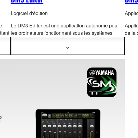
Logiciel d'édition
Applic
e
Le DM3 Editor est une application autonome pour
Applic
ttant
les ordinateurs fonctionnant sous les systèmes
de la
d'exploitation Wind
ows ou Mac, permettant à la fois
un fonctionnement en ligne étendu et une
Afficher
plus
configuration et une édition hors ligne.
d'informations