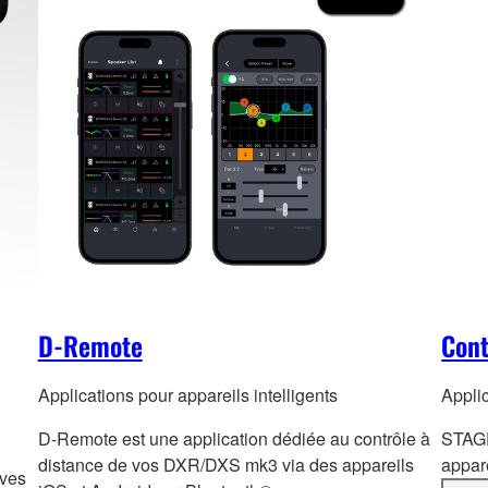
D-Remote
Con
Applications pour appareils intelligents
Applic
D-Remote est une application dédiée au contrôle à
STAGE
distance de vos DXR/DXS mk3 via des appareils
appare
ives