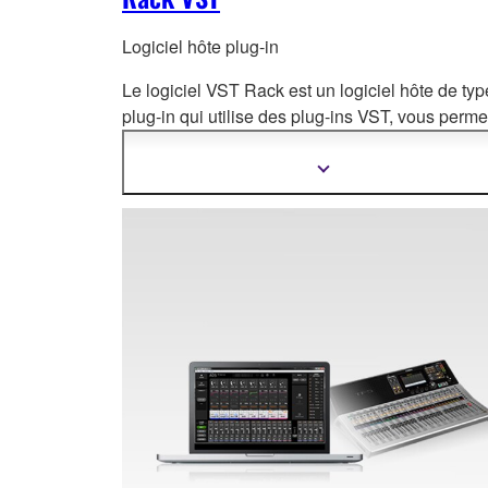
Logiciel hôte plug-in
Le logiciel VST Rack est un logiciel hôte de typ
plug-in qui utilise des plug-i
ns VST, vous perme
de créer exactement le rack d'effets que vous
souhaitez.
Afficher
plus
d'informations