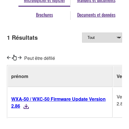
Micrologiciel et logiciel
Manuels et documents
Brochures
Documents et données
1
Résultats
Peut être défilé
prénom
Ver.
Versi
WXA-50 / WXC-50 Firmware Update Version
2.86
2.86