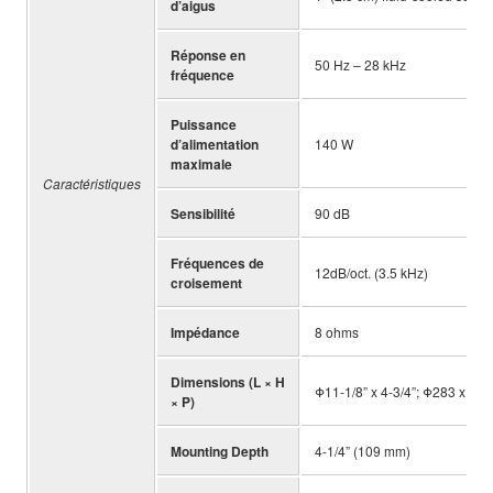
d’aigus
Réponse en
50 Hz – 28 kHz
fréquence
Puissance
d’alimentation
140 W
maximale
Caractéristiques
Sensibilité
90 dB
Fréquences de
12dB/oct. (3.5 kHz)
croisement
Impédance
8 ohms
Dimensions (L × H
Φ11-1/8” x 4-3/4”; Φ283 x 12
× P)
Mounting Depth
4-1/4” (109 mm)