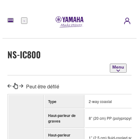
Menu
NS-IC800
Menu
Peut être défilé
Type
2-way coaxial
Haut-parleur de
8” (20 cm) PP (polypropylene
graves
Haut-parleur
1” (2.5 cm) fluid-cooled soft 