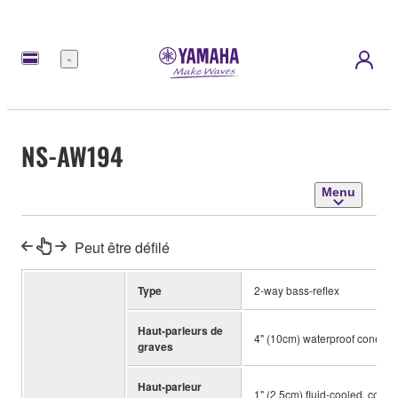
Menu
NS-AW194
Menu
Peut être défilé
Type
2-way bass-reflex
Haut-parleurs de
4" (10cm) waterproof cone
graves
Haut-parleur
1" (2.5cm) fluid-cooled, coa