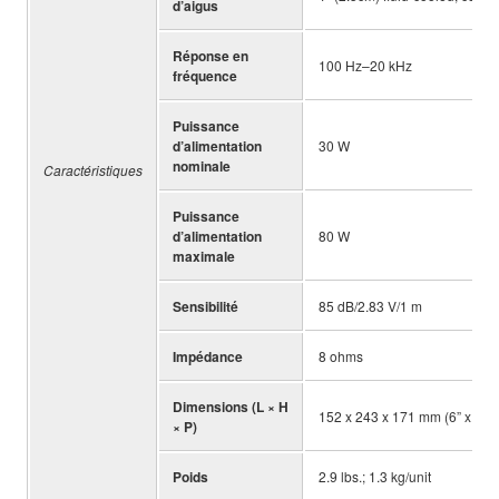
d’aigus
Réponse en
100 Hz–20 kHz
fréquence
Puissance
d’alimentation
30 W
nominale
Caractéristiques
Puissance
d’alimentation
80 W
maximale
Sensibilité
85 dB/2.83 V/1 m
Impédance
8 ohms
Dimensions (L × H
152 x 243 x 171 mm (6” x 9-5/8
× P)
Poids
2.9 lbs.; 1.3 kg/unit