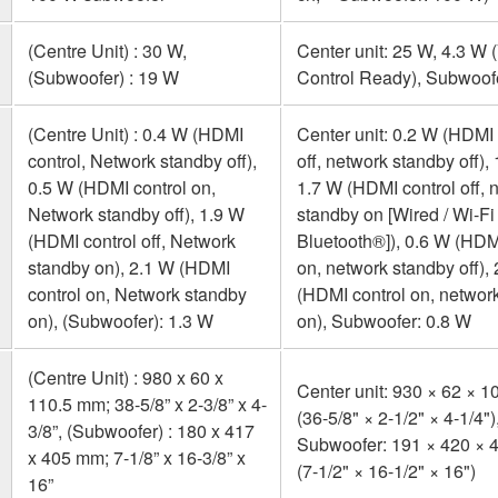
(Centre Unit) : 30 W,
Center unit: 25 W, 4.3 W 
(Subwoofer) : 19 W
Control Ready), Subwoof
(Centre Unit) : 0.4 W (HDMI
Center unit: 0.2 W (HDMI 
control, Network standby off),
off, network standby off), 1
0.5 W (HDMI control on,
1.7 W (HDMI control off, 
Network standby off), 1.9 W
standby on [Wired / Wi-Fi 
(HDMI control off, Network
Bluetooth®]), 0.6 W (HDM
standby on), 2.1 W (HDMI
on, network standby off),
control on, Network standby
(HDMI control on, networ
on), (Subwoofer): 1.3 W
on), Subwoofer: 0.8 W
(Centre Unit) : 980 x 60 x
Center unit: 930 × 62 × 
110.5 mm; 38-5/8” x 2-3/8” x 4-
(36-5/8" × 2-1/2" × 4-1/4")
3/8”, (Subwoofer) : 180 x 417
Subwoofer: 191 × 420 ×
x 405 mm; 7-1/8” x 16-3/8” x
(7-1/2" × 16-1/2" × 16")
16”