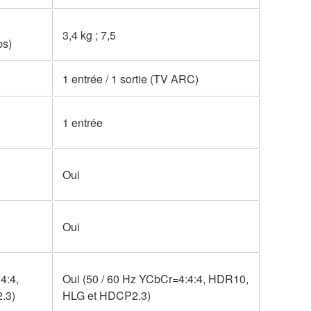
3,4 kg ; 7,5
bs)
1 entrée / 1 sortie (TV ARC)
1 entrée
Oui
Oui
4:4,
Oui (50 / 60 Hz YCbCr=4:4:4, HDR10,
.3)
HLG et HDCP2.3)