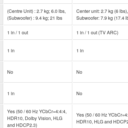
(Centre Unit) : 2.7 kg; 6.0 lbs,
Center unit: 2.7 kg (6 lbs),
(Subwoofer) : 9.4 kg; 21 lbs
Subwoofer: 7.9 kg (17.4 l
1 in / 1 out
1 in / 1 out (TV ARC)
1 in
1 in
No
No
1 in
No
Yes (50 / 60 Hz YCbCr=4:4:4,
Yes (50 / 60 Hz YCbCr=4:
HDR10, Dolby Vision, HLG
HDR10, HLG and HDCP2
and HDCP2.3)