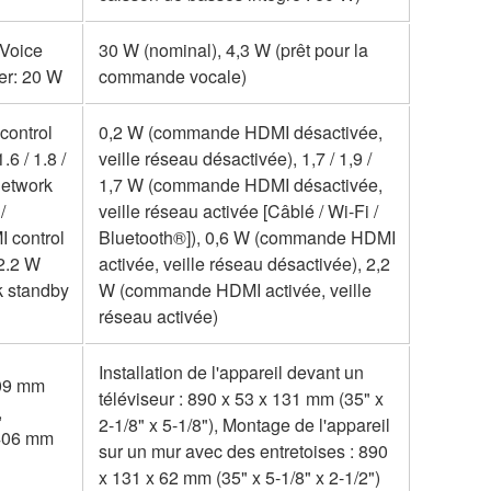
(Voice
30 W (nominal), 4,3 W (prêt pour la
er: 20 W
commande vocale)
control
0,2 W (commande HDMI désactivée,
.6 / 1.8 /
veille réseau désactivée), 1,7 / 1,9 /
network
1,7 W (commande HDMI désactivée,
/
veille réseau activée [Câblé / Wi-Fi /
I control
Bluetooth®]), 0,6 W (commande HDMI
 2.2 W
activée, veille réseau désactivée), 2,2
k standby
W (commande HDMI activée, veille
réseau activée)
Installation de l'appareil devant un
109 mm
téléviseur : 890 x 53 x 131 mm (35" x
,
2-1/8" x 5-1/8"), Montage de l'appareil
 406 mm
sur un mur avec des entretoises : 890
x 131 x 62 mm (35" x 5-1/8" x 2-1/2")