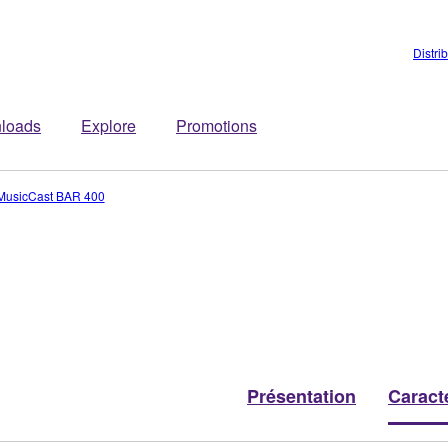
Distri
loads
Explore
Promotions
MusicCast BAR 400
Présentation
Caract