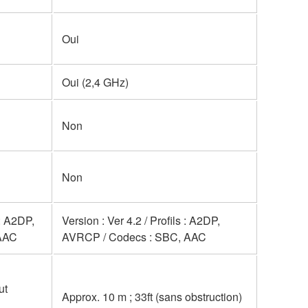
Oui
Oui (2,4 GHz)
Non
Non
s: A2DP,
Version : Ver 4.2 / Profils : A2DP,
AAC
AVRCP / Codecs : SBC, AAC
ut
Approx. 10 m ; 33ft (sans obstruction)