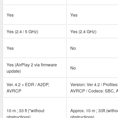
Yes
Yes
Yes (2.4 / 5 GHz)
Yes (2.4 GHz)
Yes
No
Yes (AirPlay 2 via firmware
No
update)
Ver. 4.2 + EDR / A2DP,
Version: Ver 4.2 / Profile
AVRCP
AVRCP / Codecs: SBC, 
10 m ; 33 ft (*without
Approx. 10 m ; 33ft (witho
obstructions)
obstructions)