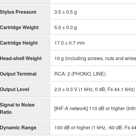
Stylus Pressure
3.5 ± 0.5 g
Cartridge Weight
5.0 ± 0.3 g
Cartridge Height
17.0 ± 0.7 mm
Head-shell Weight
10 g (including screws, nuts and wires
Output Terminal
RCA: 2 (PHONO, LINE)
Output Level
2.0 ± 0.3 V (1 kHz, 0 dB, Fs 44.1 kHz)
Signal to Noise
[IHF-A network] 110 dB or higher (Infin
Ratio
Dynamic Range
100 dB or higher (1 kHz, -60 dB, Fs 4