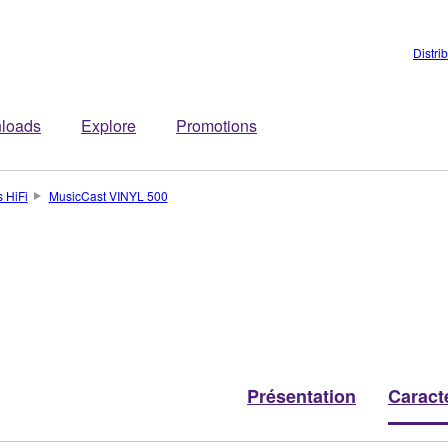
Distri
loads
Explore
Promotions
 HiFi
MusicCast VINYL 500
Présentation
Caract