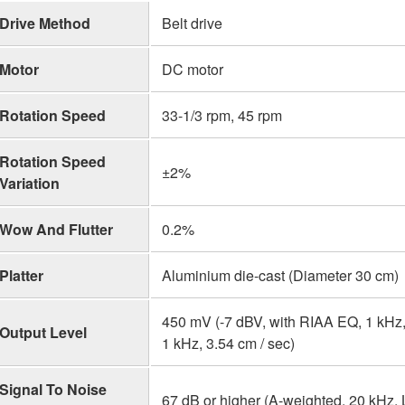
Drive Method
Belt drive
Motor
DC motor
Rotation Speed
33-1/3 rpm, 45 rpm
Rotation Speed
±2%
Variation
Wow And Flutter
0.2%
Platter
Aluminium die-cast (Diameter 30 cm)
450 mV (-7 dBV, with RIAA EQ, 1 kHz,
Output Level
1 kHz, 3.54 cm / sec)
Signal To Noise
67 dB or higher (A-weighted, 20 kHz,