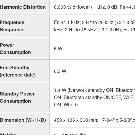
Harmonic Distortion
0.003 % or lower (1 kHz, 0 dB, Fs 44.
Frequency
Fs 44.1 kHz; 2 Hz to 20 kHz (+0 / -3 d
Response
kHz; 2 Hz to 48 kHz (+0 / -3 dB), Fs 1
Power
6 W
Consumption
Eco-Standby
0.3 W
(reference date)
1.4 W (Network standby ON, Bluetoot
Standby Power
ON, Bluetooth standby ON/OFF, Wi-Fi
Consumption
ON, Wired)
Dimension (W×H×D)
450 x 136 x 368 mm; 17-3/4” x 5-3/8” x