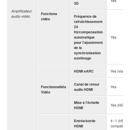
Yes
3D
Amplificateur
Fonctions
audio-vidéo
Fréquence de
vidéo
rafraîchissement
24
Hz/compensation
automatique
Yes
pour l’ajustement
de la
synchronisation
son/image
HDMI eARC
Yes (via fir
Canal de retour
Fonctionnalités
Yes
audio HDMI
Vidéo
Mise à l'échelle
Yes (HDMI®
HDMI
Entrée/sortie
4 / 1 (HDCP
HDMI
compatible)