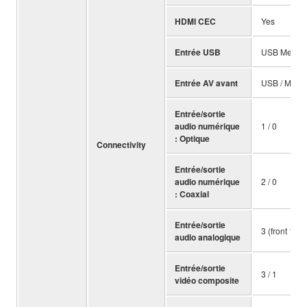
HDMI CEC
Yes
Entrée USB
USB Memory,
Entrée AV avant
USB / Mini 
Entrée/sortie
audio numérique
1 / 0
: Optique
Connectivity
Entrée/sortie
audio numérique
2 / 0
: Coaxial
Entrée/sortie
3 (front 1) / 
audio analogique
Entrée/sortie
3 / 1
vidéo composite