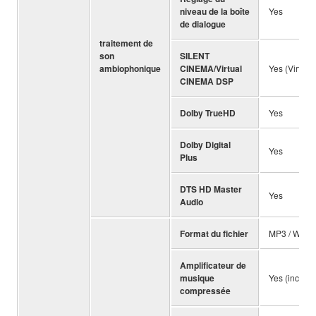
niveau de la boîte
Yes
de dialogue
traitement de
son
SILENT
ambiophonique
CINEMA/Virtual
Yes (Virtu
CINEMA DSP
Dolby TrueHD
Yes
Dolby Digital
Yes
Plus
DTS HD Master
Yes
Audio
Format du fichier
MP3 / WMA /
Amplificateur de
musique
Yes (incl. e
compressée