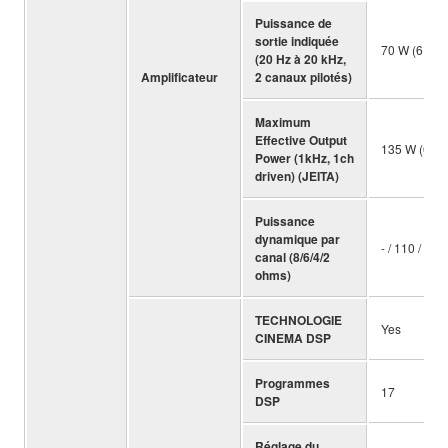
Puissance de
sortie indiquée
70 W (6 oh
(20 Hz à 20 kHz,
Amplificateur
2 canaux pilotés)
Maximum
Effective Output
135 W (6 o
Power (1kHz, 1ch
driven) (JEITA)
Puissance
dynamique par
- / 110 / 130
canal (8/6/4/2
ohms)
TECHNOLOGIE
Yes
CINEMA DSP
Programmes
17
DSP
Réglage du