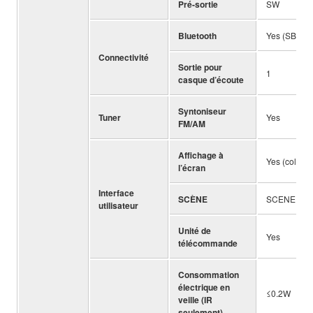
Pré-sortie
SW
Bluetooth
Yes (SBC)
Connectivité
Sortie pour
1
casque d’écoute
Syntoniseur
Tuner
Yes
FM/AM
Affichage à
Yes (colour
l’écran
Interface
SCÈNE
SCENE (4 se
utilisateur
Unité de
Yes
télécommande
Consommation
électrique en
≤0.2W
veille (IR
seulement)