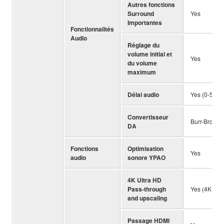
Autres fonctions
Surround
Yes
Importantes
Fonctionnalités
Audio
Réglage du
volume initial et
Yes
du volume
maximum
Délai audio
Yes (0-500 
Convertisseur
Burr-Brown 
DA
Fonctions
Optimisation
Yes
audio
sonore YPAO
4K Ultra HD
Pass-through
Yes (4K / 60
and upscaling
Passage HDMI