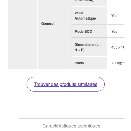
Veille
Yes
Automatique
Général
Mode ECO
Yes
Dimensions (L ×
435 x 161 x 
H × P)
Poids
7.7 kg; 17.0 
Trouver des produits similaires
Caractéristiques techniques