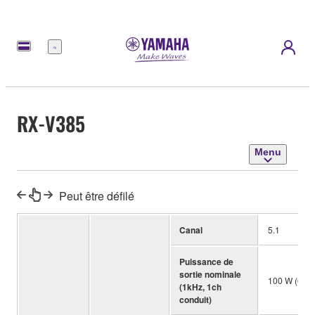
Menu
RX-V385
Menu
Peut être défilé
Canal
5.1
Puissance de
sortie nominale
100 W (6 o
(1kHz, 1ch
conduit)