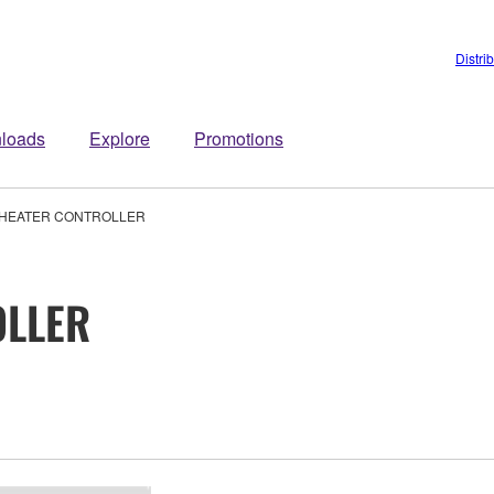
Distri
loads
Explore
Promotions
HEATER CONTROLLER
OLLER