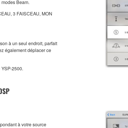
ts modes Beam.
CEAU, 3 FAISCEAU, MON
on à un seul endroit, parfait
vez également déplacer ce
le YSP-2500.
 DSP
pondant à votre source