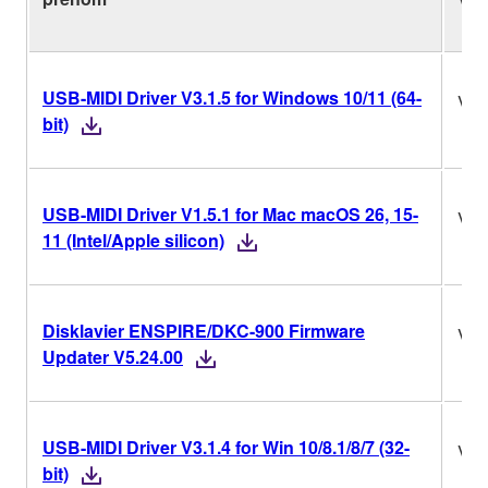
USB-MIDI Driver V3.1.5 for Windows 10/11 (64-
V3.
bit)
USB-MIDI Driver V1.5.1 for Mac macOS 26, 15-
V1.
11 (Intel/Apple silicon)
Disklavier ENSPIRE/DKC-900 Firmware
V5.
Updater V5.24.00
USB-MIDI Driver V3.1.4 for Win 10/8.1/8/7 (32-
V3.
bit)