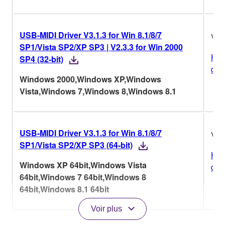
USB-MIDI Driver V3.1.3 for Win 8.1/8/7
V3.
SP1/Vista SP2/XP SP3 | V2.3.3 for Win 2000
His
SP4 (32-bit)
des
Windows 2000,Windows XP,Windows
Vista,Windows 7,Windows 8,Windows 8.1
USB-MIDI Driver V3.1.3 for Win 8.1/8/7
V3.
SP1/Vista SP2/XP SP3 (64-bit)
His
Windows XP 64bit,Windows Vista
des
64bit,Windows 7 64bit,Windows 8
64bit,Windows 8.1 64bit
Voir plus