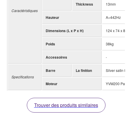
Thickness
13mm
Caractéristiques
Hauteur
A=442Hz
Dimensions (L x P x H)
124 x 74 x 80-
Poids
38kg
Accessoires
-
Barre
La finition
Silver satin finis
Specifications
Moteur
YVM200 Pause c
Trouver des produits similaires