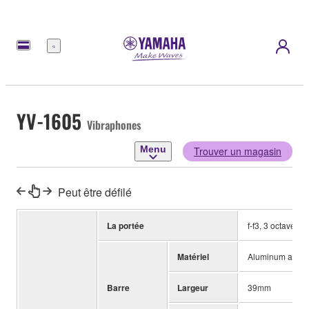
Menu
YV-1605
Vibraphones
Menu
Trouver un magasin
Peut être défilé
La portée
f-f3, 3 octaves
Matériel
Aluminum alloy
Barre
Largeur
39mm