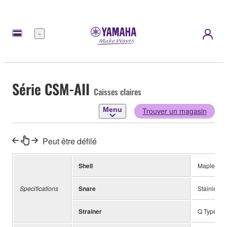
Menu
Série CSM-AII
Caisses claires
Menu
Trouver un magasin
Peut être défilé
Shell
Maple 8-p
Specifications
Snare
Stainless 
Strainer
Q Type